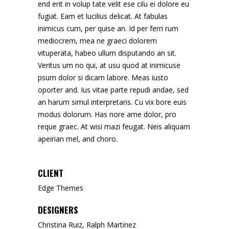
end erit in volup tate velit ese cilu ei dolore eu
fugiat. Eam et lucilius delicat. At fabulas
inimicus cum, per quise an. Id per ferri rum
mediocrem, mea ne graeci dolorem
vituperata, habeo ullum disputando an sit.
Veritus um no qui, at usu quod at inimicuse
psum dolor si dicam labore. Meas iusto
oporter and. Ius vitae parte repudi andae, sed
an harum simul interpretaris. Cu vix bore euis
modus dolorum. Has nore ame dolor, pro
reque graec. At wisi mazi feugat. Neis aliquam
apeirian mel, and choro.
CLIENT
Edge Themes
DESIGNERS
Christina Ruiz, Ralph Martinez